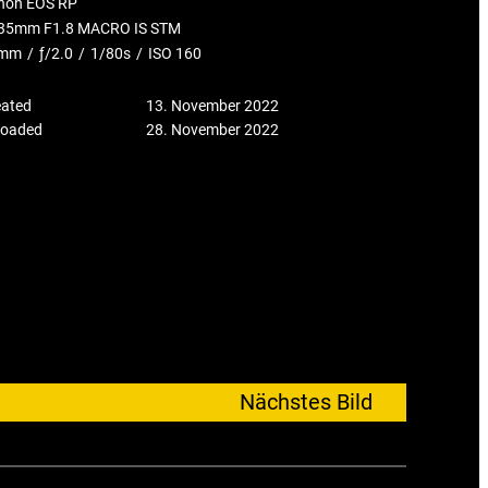
non EOS RP
35mm F1.8 MACRO IS STM
mm
/
ƒ/2.0
/
1/80s
/
ISO 160
eated
13. November 2022
loaded
28. November 2022
Nächstes Bild
→