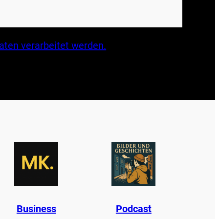
ten verarbeitet werden.
B
u
s
i
n
e
s
s
Podcast