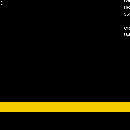
Ca
nd
RF
35
Cr
Up