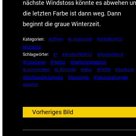
nächste Windstoss könnte es abwehen u
die letzten Farbe ist dann weg. Dann
beginnt die graue Winterzeit.
Kategorien:
#35mm
#Landschaft
Herbstlicht22
Momente
Schlagwörter:
#*
##herbstlicht22
#Deutschland
#FotoCamp
#Herbst
#Herbstimpression
#Jahreszeiten
#Lillenstein
#Misc
#PWS9
#Sachsen
#Sächsische Schweiz
#Sonstiges
#Veranstaltungen
#Wetter
←
Vorheriges Bild