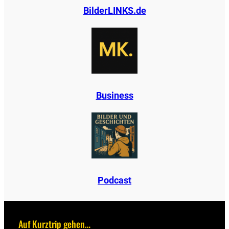
BilderLINKS.de
B
u
s
i
n
e
s
s
Podcast
Auf Kurztrip gehen…