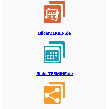
BilderZEIGEN.de
BilderTERMINE.de