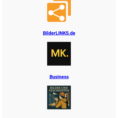
BilderLINKS.de
B
u
s
i
n
e
s
s