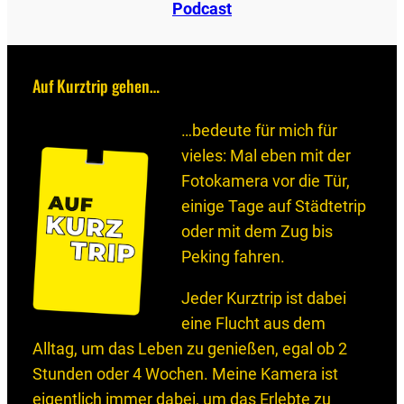
Podcast
Auf Kurztrip gehen…
…bedeute für mich für
vieles: Mal eben mit der
Fotokamera vor die Tür,
einige Tage auf Städtetrip
oder mit dem Zug bis
Peking fahren.
Jeder Kurztrip ist dabei
eine Flucht aus dem
Alltag, um das Leben zu genießen, egal ob 2
Stunden oder 4 Wochen. Meine Kamera ist
eigentlich immer dabei, um das Erlebte zu