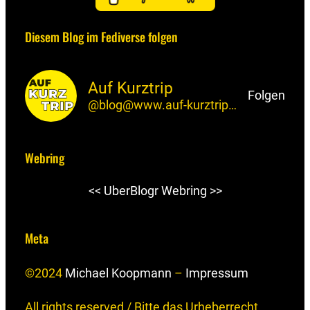
k
e
t
T
t
-
e
s
o
u
a
F
Diesem Blog im Fediverse folgen
d
k
d
b
g
e
I
y
o
e
r
e
Auf Kurztrip
n
n
a
d
Folgen
@blog@www.auf-kurztrip.de
m
Webring
<<
UberBlogr Webring
>>
Meta
©2024
Michael Koopmann
–
Impressum
All rights reserved / Bitte das Urheberrecht