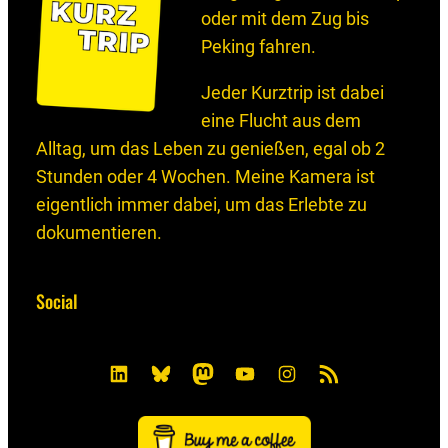
oder mit dem Zug bis
Peking fahren.
Jeder Kurztrip ist dabei
eine Flucht aus dem
Alltag, um das Leben zu genießen, egal ob 2
Stunden oder 4 Wochen. Meine Kamera ist
eigentlich immer dabei, um das Erlebte zu
dokumentieren.
Social
L
B
M
Y
I
R
i
l
a
o
n
S
n
u
s
u
s
S