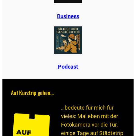
B
u
s
i
n
e
s
s
Podcast
Auf Kurztrip gehen…
…bedeute für mich für
vieles: Mal eben mit der
Fotokamera vor die Tür,
einige Tage auf Städtetrip