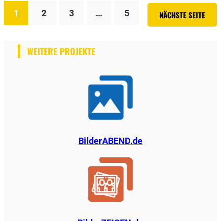
1
2
3
…
5
NÄCHSTE SEITE
WEITERE PROJEKTE
BilderABEND.de