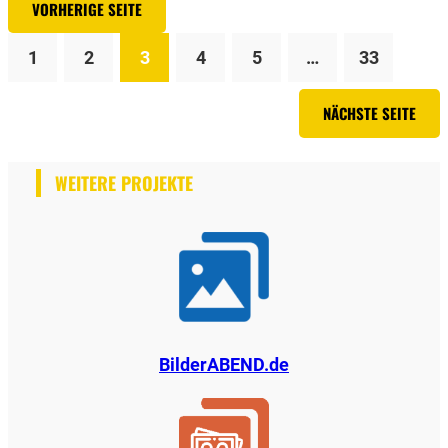
VORHERIGE SEITE
1
2
3
4
5
…
33
NÄCHSTE SEITE
WEITERE PROJEKTE
BilderABEND.de