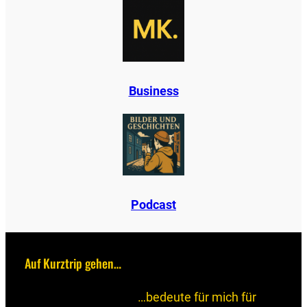
B
u
s
i
n
e
s
s
Podcast
Auf Kurztrip gehen…
…bedeute für mich für