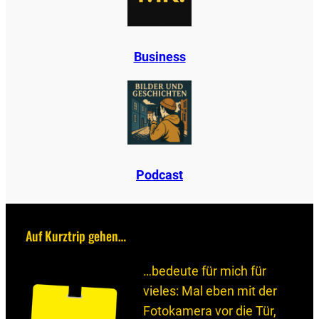
B
u
s
i
n
e
s
s
Podcast
Auf Kurztrip gehen…
…bedeute für mich für
vieles: Mal eben mit der
Fotokamera vor die Tür,