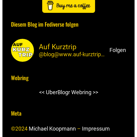
n
u
s
u
s
S
k
e
t
T
t
-
e
s
o
u
a
F
Diesem Blog im Fediverse folgen
d
k
d
b
g
e
I
y
o
e
r
e
Auf Kurztrip
n
n
a
d
Folgen
@blog@www.auf-kurztrip.de
m
Webring
<<
UberBlogr Webring
>>
Meta
©2024
Michael Koopmann
–
Impressum