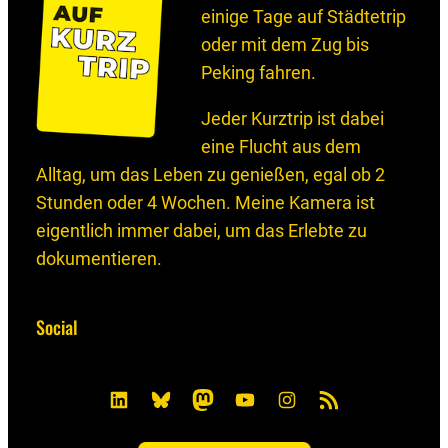
einige Tage auf Städtetrip
oder mit dem Zug bis
Peking fahren.
Jeder Kurztrip ist dabei
eine Flucht aus dem
Alltag, um das Leben zu genießen, egal ob 2
Stunden oder 4 Wochen. Meine Kamera ist
eigentlich immer dabei, um das Erlebte zu
dokumentieren.
Social
L
B
M
Y
I
R
i
l
a
o
n
S