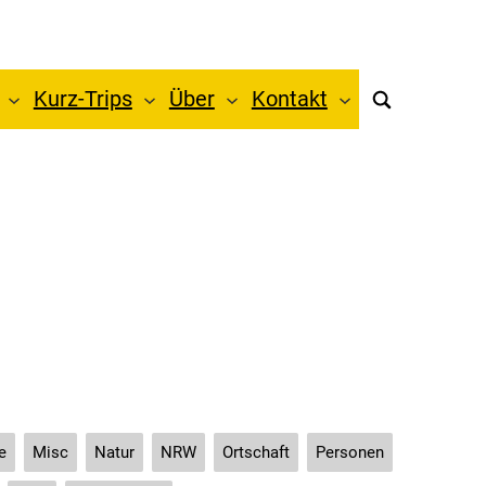
Kurz-Trips
Über
Kontakt
r Glör
e
Misc
Natur
NRW
Ortschaft
Personen