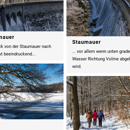
mauer
Staumauer
ck von der Staumauer nach
... vor allem wenn unten grad
st beeindruckend...
Wasser Richtung Volme abge
wird.
m