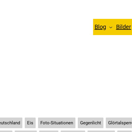
Blog
Bilder
land – Winter an de
utschland
Eis
Foto-Situationen
Gegenlicht
Glörtalsperr