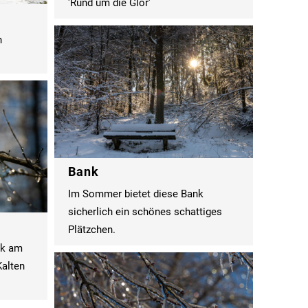
'Rund um die Glör'
n
Bank
Im Sommer bietet diese Bank
sicherlich ein schönes schattiges
Plätzchen.
rk am
Kalten