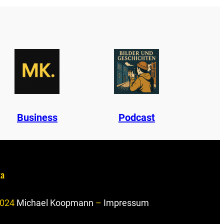
B
u
s
i
n
e
s
s
Podcast
ta
024
Michael Koopmann
–
Impressum