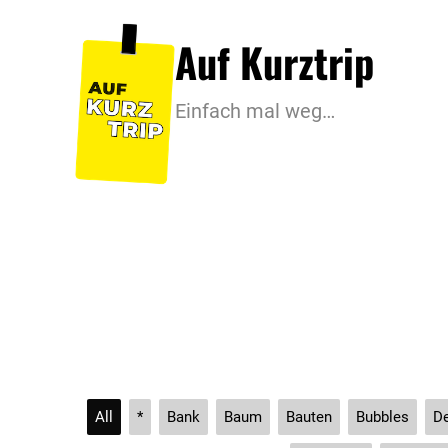
Zum
Auf Kurztrip
Inhalt
springen
Einfach mal weg…
Sauer
All
*
Bank
Baum
Bauten
Bubbles
De