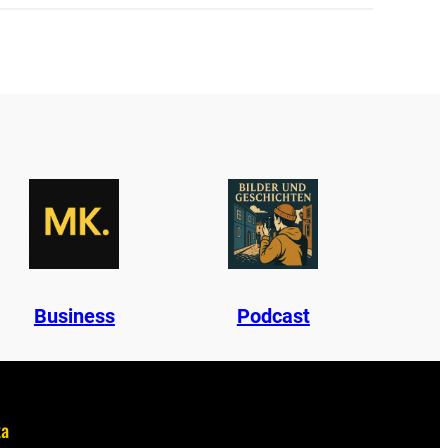
B
u
s
i
n
e
s
s
Podcast
ta