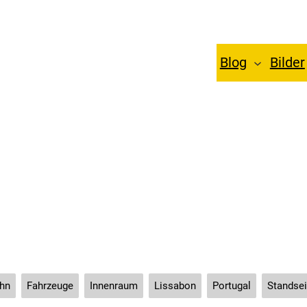
Blog
Bilder
201806 Lissabon
hn
Fahrzeuge
Innenraum
Lissabon
Portugal
Standsei