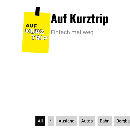
Zum
Auf Kurztrip
Inhalt
springen
Einfach mal weg…
All
*
Ausland
Autos
Bahn
Bergba