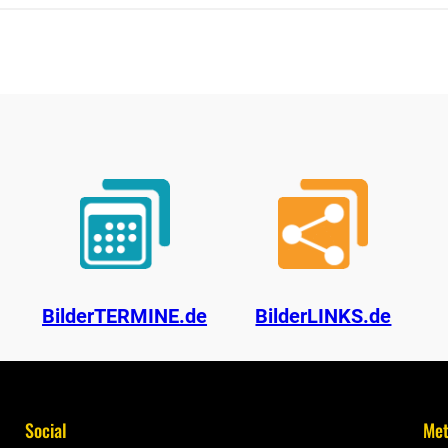
BilderTERMINE.de
BilderLINKS.de
Social
Me