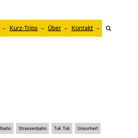
Kurz-Trips
Über
Kontakt
lbahn
Strassenbahn
Tuk Tuk
Unsortiert