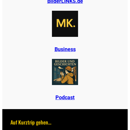
BilderLINKS.de
B
u
s
i
n
e
s
s
Podcast
Auf Kurztrip gehen…